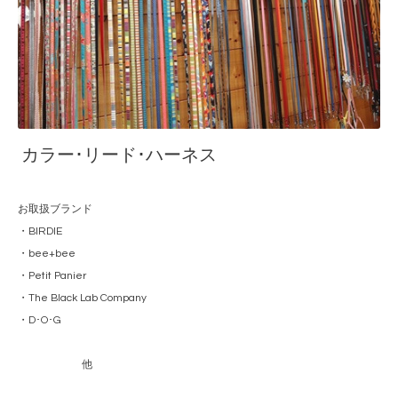
カラー･リード･ハーネス
お取扱ブランド
・BIRDIE
・bee+bee
・Petit Panier
・The Black Lab Company
・D･O･G
他